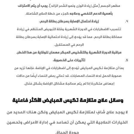
مظهر الجسم (مثل زيادة الوزن ونمو الشعر الزائد).
يجب أن يتم الاعتراف
بأهمية الدعم النفسي وعلاجه
كجزء من خطة العلاج الشاملة.
زيادة احتمال الإصابة بسرطان بطانة الرحم
:
تتسبب الاضطرابات في الدورة الشهرية وقلة التبويض المنتظم في زيادة
سماكة بطانة الرحم، مما قد يؤدي إلى زيادة احتمالية الإصابة بسرطان بطانة
الرحم في المستقبل.
مراقبة الدورة الشهرية والتشخيص المبكر مهمان للوقاية من هذا الخطر.
تأثيرات على الخصوبة
:
بما أن متلازمة تكيس المبايض تؤدي إلى اضطرابات في الإباضة، فإنها تزيد من
صعوبة الحمل لدى النساء المصابات. قد تعاني بعض النساء أيضًا من حالات
إجهاض متكررة إذا لم يتم معالجة مشاكل الإباضة بشكل فعّال.
وسائل علاج متلازمة تكيس المبايض الأكثر فاعلية
لا يوجد علاج شافٍ لمتلازمة تكيس المبايض ولكن هناك العديد من
الخيارات العلاجية التي يمكن أن تساعد في إدارة الأعراض وتحسين
جودة الحياة.