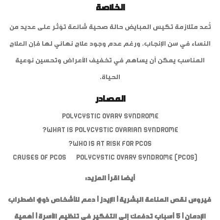
الخلاصة
تُعد متلازمة تكيس المبايض حالة صحية شائعة تؤثر على عديد من
النساء في سن الإنجاب، ورغم عدم وجود علاج نهائي لها فإن العلاج
المناسب يمكن أن يساهم في تخفيف الأعراض وتحسين نوعية
الحياة.
المصادر
Polycystic ovary syndrome
What is polycystic ovarian syndrome?
Who is at risk for PCOS?
Causes of PCOS
Polycystic ovary syndrome (PCOS)
أيضا اقرأ المزيد:
فيروس نقص المناعة البشرية | الإيدز
|
دعم للأشخاص ذوي اضطراب
الإدمان
|
5 أسباب تدفعك إلى التفكير في تنظيم الأسرة | أهمية