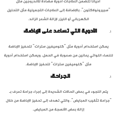
أحياناً تتضمن العلاجات أدوية مضادة للأندروجين مثل
"سبيرونولاكتون"، بالإضافة إلى العلاجات التجميلية مثل التحليل
الكهربائي أو الليزر لإزالة الشعر الزائد.
الأدوية التي تساعد على الإباضة:
يمكن استخدام أدوية مثل "كلوميفين سترات" لتحفيز الإباضة
للنساء اللواتي يعانين من صعوبة في الحمل، ويمكن استخدام أدوية
مثل "كلوميفين سترات" لتحفيز الإباضة.
الجراحة:
يتم اللجوء في بعض الحالات الشديدة إلى إجراء جراحة تعرف بـ
"جراحة تثقيب المبايض"، والتي تهدف إلى تحفيز الإباضة من خلال
إزالة بعض الأنسجة من المبايض.