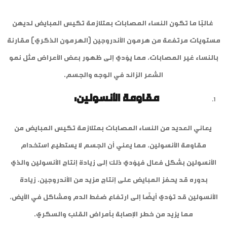
غالبًا ما تكون النساء المصابات بمتلازمة تكيس المبايض لديهن
مستويات مرتفعة من هرمون الأندروجين (الهرمون الذكري) مقارنة
بالنساء غير المصابات، مما يؤدي إلى ظهور بعض الأعراض مثل نمو
الشعر الزائد في الوجه والجسم.
مقاومة الأنسولين:
يعاني العديد من النساء المصابات بمتلازمة تكيس المبايض من
مقاومة الأنسولين، مما يعني أن الجسم لا يستطيع استخدام
الأنسولين بشكل فعال فيؤدي ذلك إلى زيادة إنتاج الأنسولين والذي
بدوره قد يحفز المبايض على إنتاج مزيد من الأندروجين. زيادة
الأنسولين قد تؤدي أيضًا إلى ارتفاع ضغط الدم ومشاكل في الأيض،
مما يزيد من خطر الإصابة بأمراض القلب والسكري.