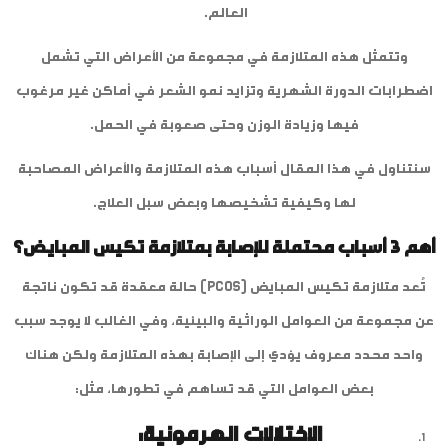
العالم.
وتتمثل هذه المتلازمة في مجموعة من الأعراض التي تشمل
اضطرابات الدورة الشهرية وتزايد نمو الشعر في أماكن غير مرغوب
فيها وزيادة الوزن وحتى صعوبة في الحمل.
سنتناول في هذا المقال أسباب هذه المتلازمة والأعراض المصاحبة
لها وكيفية تشخيصها وبعض سبل العلاج.
أهم 3 أسباب محتملة للإصابة بمتلازمة تكيس المبايض؟
تُعد متلازمة تكيس المبايض (PCOS) حالة معقدة قد تكون ناتجة
عن مجموعة من العوامل الوراثية والبيئية، وفي الغالب لا يوجد سبب
واحد محدد معروف يؤدي إلى الإصابة بهذه المتلازمة ولكن هناك
بعض العوامل التي قد تساهم في تطورها، مثل:
الاختلالات الهرمونية: