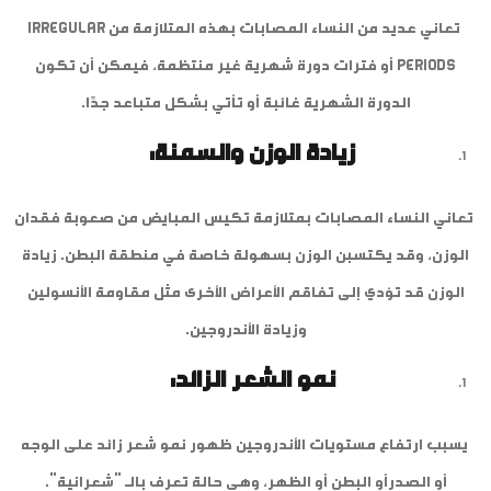
تعاني عديد من النساء المصابات بهذه المتلازمة من Irregular
periods أو فترات دورة شهرية غير منتظمة، فيمكن أن تكون
الدورة الشهرية غائبة أو تأتي بشكل متباعد جدًا.
زيادة الوزن والسمنة:
تعاني النساء المصابات بمتلازمة تكيس المبايض من صعوبة فقدان
الوزن، وقد يكتسبن الوزن بسهولة خاصة في منطقة البطن. زيادة
الوزن قد تؤدي إلى تفاقم الأعراض الأخرى مثل مقاومة الأنسولين
وزيادة الأندروجين.
نمو الشعر الزائد:
يسبب ارتفاع مستويات الأندروجين ظهور نمو شعر زائد على الوجه
أو الصدرأو البطن أو الظهر، وهي حالة تعرف بالـ "شعرانية".