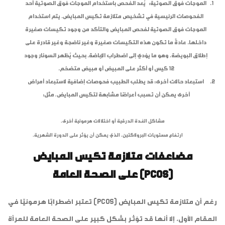
الموجات فوق الصوتية: يُعد الفحص باستخدام الموجات فوق الصوتية أحد
الفحوصات الرئيسية في تشخيص متلازمة تكيس المبايض. يتم استخدام
الموجات فوق الصوتية لفحص المبايض والتأكد من وجود تكيسات صغيرة
داخلها. عادةً ما تكون هذه التكيسات صغيرة وغير ناضجة وغير قادرة على
إطلاق البويضة، وهو ما يؤدي إلى اضطراب الإباضة. بحيث يُظهر السونار وجود
12 كيس أو أكثر على المبيض أو مبيض متضخم.
استبعاد حالات أخرى: قد يطلب الطبيب فحوصات إضافية لاستبعاد أمراض
أخرى يمكن أن تسبب أعراضًا مشابهة لتكيس المبايض، مثل:
مشاكل الغدة الدرقية أو اختلالات هرمونية أخرى.
ارتفاع مستويات البرولاكتين، الذي يمكن أن يؤثر على الدورة الشهرية.
مضاعفات متلازمة تكيس المبايض
(PCOS) على الصحة العامة
رغم أن متلازمة تكيس المبايض (PCOS) تعتبر اضطرابًا هرمونيًا في
المقام الأول، إلا أنها قد تؤثر بشكل كبير على الصحة العامة للمرأة