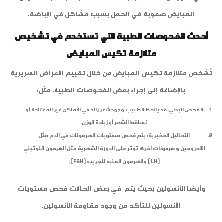
المبايض صعوبة في الحمل بسبب مشاكل في الإباضة.
أحدث الفحوصات الطبية التي تستخدم في تشخيص
متلازمة تكيس المبايض
تُشخص متلازمة تكيس المبايض من خلال تقييم الأعراض السريرية
بالإضافة إلى إجراء بعض الفحوصات الطبية، مثل:
الفحص البدني: قد يلاحظ الطبيب وجود شعر زائد في الأماكن غير المعتادة أو
تساقط الشعر أو زيادة الوزن.
التحاليل المخبرية: يتم فحص مستويات الهرمونات في الدم مثل
الأندروجين و هرمونات أخرى تؤثر على الدورة الشهرية مثل الهرمون اللوتيني
(LH) والهرمون المنبه للجريب (FSH).
وأيضا الأنسولين بحيث يتم في بعض الحالات فحص مستويات
الأنسولين للتأكد من وجود مقاومة الأنسولين.