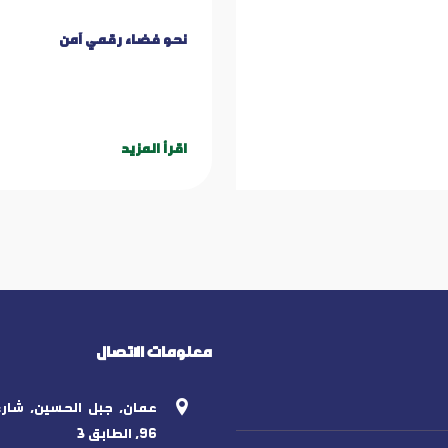
نحو فضاء رقمي آمن
اقرأ المزيد
معلومات الاتصال
عمان, جبل الحسين, شارع
96, الطابق 3