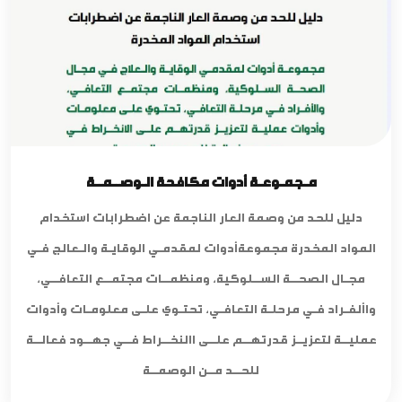
مـجمـوعـة أدوات مكافحة الـوصــمــة
دليل للحد من وصمة العار الناجمة عن اضطرابات استخدام
المواد المخدرة مجموعةأدوات لمقدمـي الوقايـة والـعالج فـي
مجـال الصحــة الســلوكية، ومنظمــات مجتمــع التعافــي،
واألفـراد فـي مرحلـة التعافـي، تحتـوي علـى معلومـات وأدوات
عمليــة لتعزيــز قدرتهــم علــى االنخــراط فــي جهــود فعالــة
للحــد مــن الوصمــة