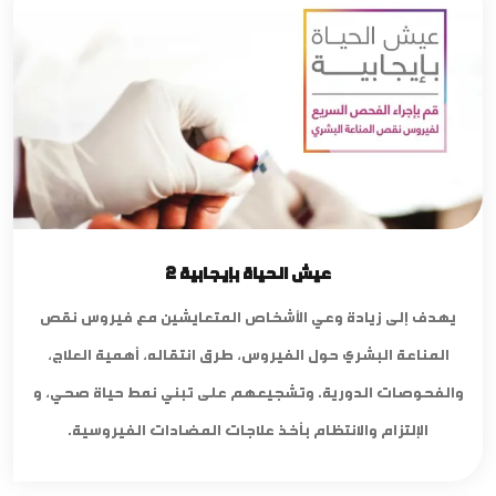
عيش الحياة بإيجابية 2
يهدف إلى زيادة وعي الأشخاص المتعايشين مع فيروس نقص
المناعة البشري حول الفيروس، طرق انتقاله، أهمية العلاج،
والفحوصات الدورية. وتشجيعهم على تبني نمط حياة صحي، و
الإلتزام والانتظام بأخذ علاجات المضادات الفيروسية.